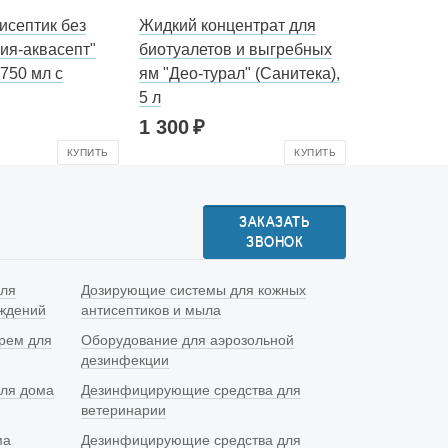
исептик без
Жидкий концентрат для
ия-аквасепт"
биотуалетов и выгребных
 750 мл с
ям "Део-турал" (Санитека),
5 л
1 300
КУПИТЬ
КУПИТЬ
ЗАКАЗАТЬ
ЗВОНОК
для
Дозирующие системы для кожных
еждений
антисептиков и мыла
крем для
Оборудование для аэрозольной
дезинфекции
ля дома
Дезинфицирующие средства для
ветеринарии
ма
Дезинфицирующие средства для