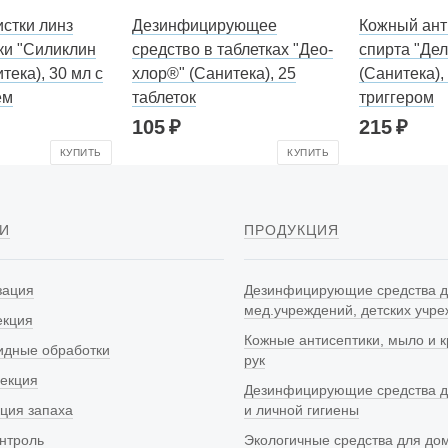
истки линз
Дезинфицирующее
Кожный ант
ки "Силиклин
средство в таблетках "Део-
спирта "Дел
ека), 30 мл с
хлор®" (Санитека), 25
(Санитека),
ем
таблеток
триггером
105
215
КУПИТЬ
КУПИТЬ
И
ПРОДУКЦИЯ
зация
Дезинфицирующие средства 
мед.учреждений, детских учр
екция
Кожные антисептики, мыло и 
идные обработки
рук
екция
Дезинфицирующие средства д
кция запаха
и личной гигиены
онтроль
Экологичные средства для до