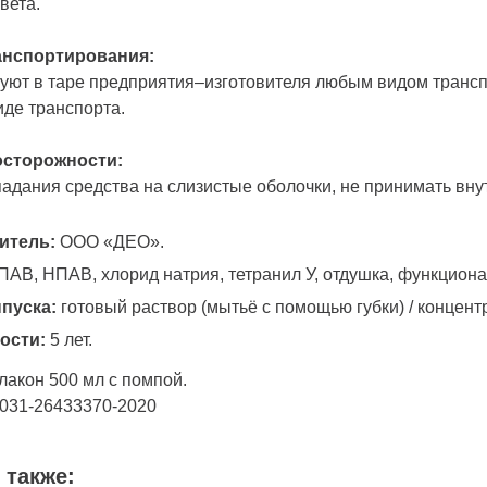
вета.
анспортирования:
уют в таре предприятия–изготовителя любым видом трансп
иде транспорта.
сторожности:
падания средства на слизистые оболочки, не принимать вну
итель:
ООО «ДЕО».
АВ, НПАВ, хлорид натрия, тетранил У, отдушка, функцион
пуска:
готовый раствор (мытьё с помощью губки) / концент
ости:
5 лет.
флакон 500 мл с помпой.
-031-26433370-2020
 также: