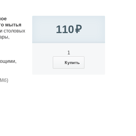
ное
го мытья
110
) и столовых
ары,
1
ющими,
Купить
 Мб)