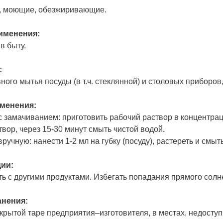
 моющие, обезжиривающие.
именения:
в быту.
:
ого мытья посуды (в т.ч. стеклянной) и столовых приборов
менения:
 с замачиванием: приготовить рабочий раствор в концентра
твор, через 15-30 минут смыть чистой водой.
вручную: нанести 1-2 мл на губку (посуду), растереть и см
ии:
ь с другими продуктами. Избегать попадания прямого солне
анения:
акрытой таре предприятия–изготовителя, в местах, недосту