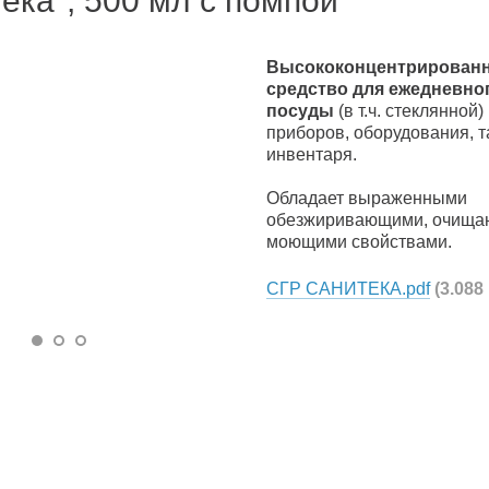
ека", 500 мл с помпой
Высококонцентрирован
средство для ежедневно
посуды
(в т.ч. стеклянной
приборов, оборудования, т
инвентаря.
Обладает выраженными
обезжиривающими, очища
моющими свойствами.
СГР САНИТЕКА.pdf
(3.088