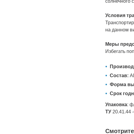
солнечного с
Условия тр
Транспортир
на данном в
Меры предо
Избегать по
Производ
Состав:
АП
Форма вы
Срок годн
Упаковка
: 
ТУ
20.41.44 
Смотрите