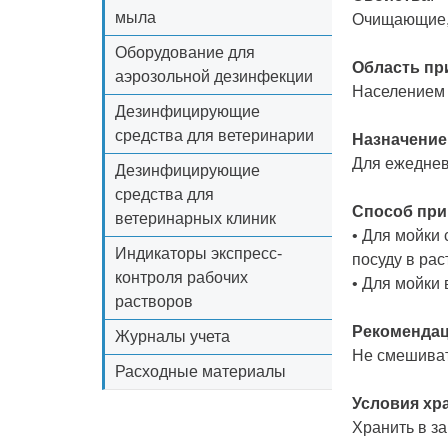
мыла
Очищающие,
Оборудование для
Область пр
аэрозольной дезинфекции
Населением 
Дезинфицирующие
средства для ветеринарии
Назначение
Для ежедневн
Дезинфицирующие
средства для
Способ при
ветеринарных клиник
• Для мойки
Индикаторы экспресс-
посуду в рас
контроля рабочих
• Для мойки 
растворов
Рекомендац
Журналы учета
Не смешиват
Расходные материалы
Условия хр
Хранить в з